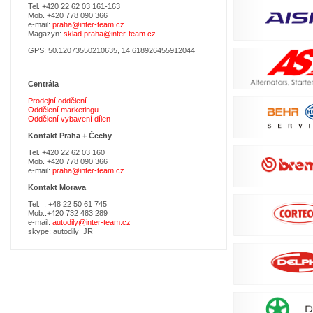
Tel. +420 22 62 03 161-163
Mob. +420 778 090 366
e-mail:
praha@inter-team.cz
Magazyn:
sklad.praha@inter-team.cz
GPS: 50.12073550210635, 14.618926455912044
Centrála
Prodejní oddělení
Oddělení marketingu
Oddělení vybavení dílen
Kontakt Praha +
Čechy
Tel. +420 22 62 03 160
Mob. +420 778 090 366
e-mail:
praha@inter-team.cz
Kontakt Morava
Tel. : +48 22 50 61 745
Mob.:+420 732 483 289
e-mail:
autodily@inter-team.cz
skype: autodily_JR