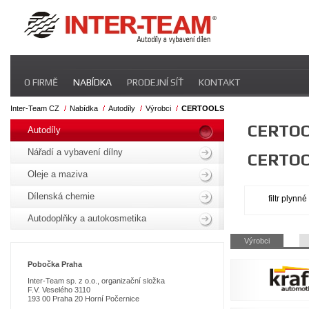
Přeskočit
O FIRMĚ
NABÍDKA
PRODEJNÍ SÍŤ
KONTAKT
navigaci
Inter-Team CZ
Nabídka
Autodíly
Výrobci
CERTOOLS
Přeskočit
CERTO
navigaci
Autodíly
Nářadí a vybavení dílny
CERTO
Oleje a maziva
Dílenská chemie
filtr plynn
Autodoplňky a autokosmetika
Přeskočit
Výrobci
navigaci
Pobo
čka Praha
Inter-Team sp. z o.o., organizační složka
F.V. Veselého 3110
193 00 Praha 20 Horní Počernice