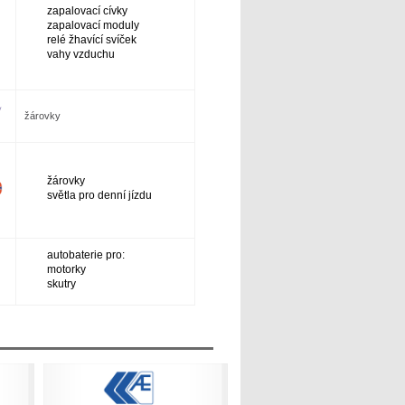
zapalovací cívky
zapalovací moduly
relé žhavící svíček
vahy vzduchu
žárovky
žárovky
světla pro denní jízdu
autobaterie pro:
motorky
skutry