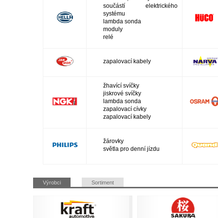
součástí elektrického
systému
lambda sonda
moduly
relé
zapalovací kabely
žhavící svíčky
jiskrové svíčky
lambda sonda
zapalovací cívky
zapalovací kabely
žárovky
světla pro denní jízdu
Přeskočit
Výrobci
Sortiment
navigaci