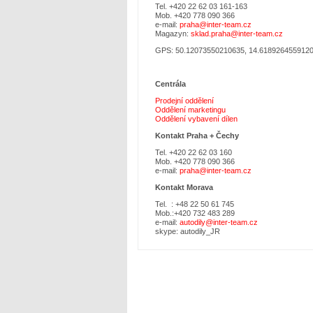
Tel. +420 22 62 03 161-163
Mob. +420 778 090 366
e-mail:
praha@inter-team.cz
Magazyn:
sklad.praha@inter-team.cz
GPS: 50.12073550210635, 14.618926455912
Centrála
Prodejní oddělení
Oddělení marketingu
Oddělení vybavení dílen
Kontakt Praha +
Čechy
Tel. +420 22 62 03 160
Mob. +420 778 090 366
e-mail:
praha@inter-team.cz
Kontakt Morava
Tel. : +48 22 50 61 745
Mob.:+420 732 483 289
e-mail:
autodily@inter-team.cz
skype: autodily_JR