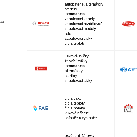
autobaterie, alternátory
startéry
lambda sonda
zapalovací kabely
044
zapalovací rozdělovač
zapalovací moduly
relé
zapalovací cívky
čidla teploty
jiskrové svíčky
žhavící svíčky
lambda sonda
alternátory
startéry
zapalovací cívky
čidla tlaku
čidla teploty
čidla polohy
klikové hřídele
spínače a vypinače
osvětlení, žárovky