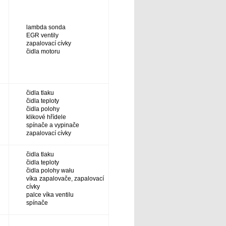
lambda sonda
EGR ventily
zapalovací cívky
čidla motoru
čidla tlaku
čidla teploty
čidla polohy
klikové hřídele
spínače a vypinače
zapalovací cívky
čidla tlaku
čidla teploty
čidla polohy wału
víka zapalovače, zapalovací
cívky
palce víka ventilu
spínače