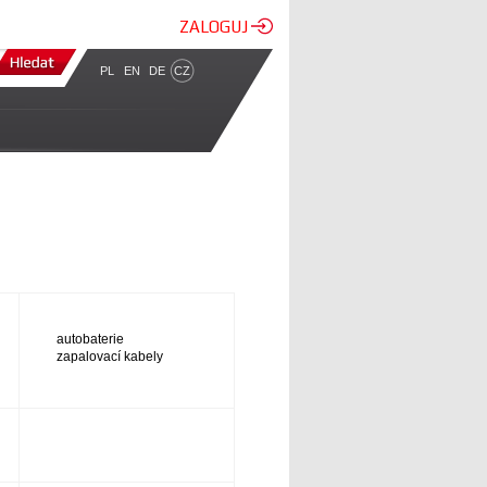
ZALOGUJ
PL
EN
DE
CZ
autobaterie
zapalovací kabely