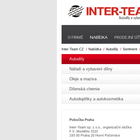
Přeskočit
O FIRMĚ
NABÍDKA
PRODEJNÍ SÍŤ
navigaci
Inter-Team CZ
Nabídka
Autodíly
Sortiment
Přeskočit
navigaci
Autodíly
Nářadí a vybavení dílny
Oleje a maziva
Dílenská chemie
Autodoplňky a autokosmetika
Pobo
čka Praha
Inter-Team sp. z o.o., organizační složka
F.V. Veselého 3110
193 00 Praha 20 Horní Počernice