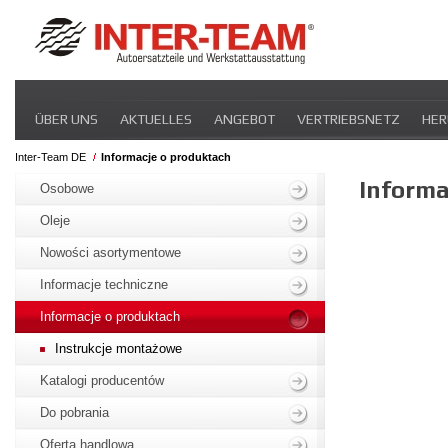
Navigation
ÜBER UNS
AKTUELLES
ANGEBOT
VERTRIEBSNETZ
HER
überspringen
Inter-Team DE
Informacje o produktach
Navigation
Informa
überspringen
Osobowe
Oleje
Nowości asortymentowe
Informacje techniczne
Informacje o produktach
Instrukcje montażowe
Katalogi producentów
Do pobrania
Oferta handlowa