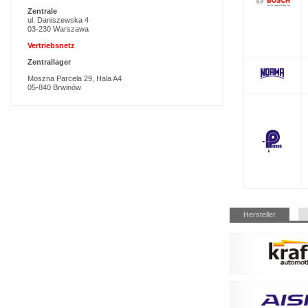
Zentrale
ul. Daniszewska 4
03-230 Warszawa
Vertriebsnetz
Zentrallager
Moszna Parcela 29, Hala A4
05-840 Brwinów
Navigation
Hersteller
überspringen