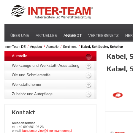
Navigation
ÜBER UNS
AKTUELLES
ANGEBOT
VERTRIEBSNETZ
HER
überspringen
Inter-Team DE
Angebot
Autoteile
Sortiment
Kabel, Schläuche, Schellen
Navigation
Kabel, 
überspringen
Autoteile
Werkzeuge und Werkstatt- Ausstattung
Kabel, 
Öle und Schmierstoffe
Werkstattchemie
Zubehör und Autopflege
Kontakt
Kundenservice
tel. +49 699 501 96 23
e-mail:
kundenservice@inter-team.com.pl