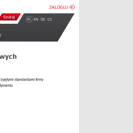
ZALOGUJ
PL
EN
DE
CZ
T
owych
rzyjętymi standardami firmy
rtymentu