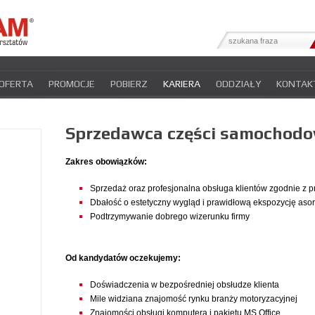
OFERTA
PROMOCJE
POBIERZ
KARIERA
ODDZIAŁY
KONTAK
YFIKATY
INTER-NEWS
POLITYKA PRYWATNOŚCI
Sprzedawca części samochod
Zakres obowiązków:
Sprzedaż oraz profesjonalna obsługa klientów zgodnie z p
Dbałość o estetyczny wygląd i prawidłową ekspozycję aso
Podtrzymywanie dobrego wizerunku firmy
Od kandydatów oczekujemy:
Doświadczenia w bezpośredniej obsłudze klienta
Mile widziana znajomość rynku branży motoryzacyjnej
Znajomości obsługi komputera i pakietu MS Office