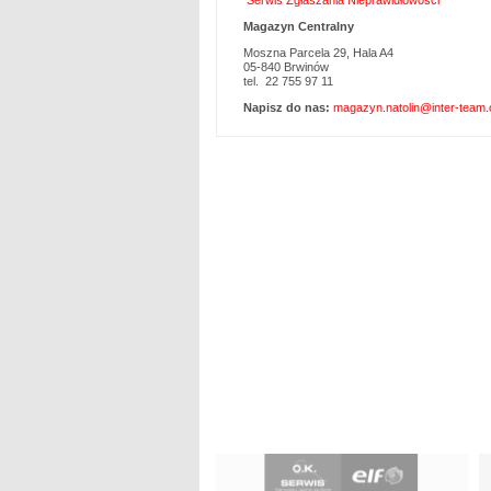
Serwis Zgłaszania Nieprawidłowości
Magazyn Centralny
Moszna Parcela 29, Hala A4
05-840 Brwinów
tel. 22 755 97 11
Napisz do nas:
magazyn.natolin@inter-team.
P
n