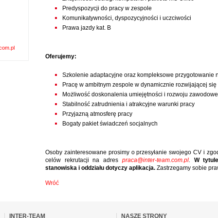
Predyspozycji do pracy w zespole
Komunikatywności, dyspozycyjności i uczciwości
Prawa jazdy kat. B
com.pl
Oferujemy:
Szkolenie adaptacyjne oraz kompleksowe przygotowanie
Pracę w ambitnym zespole w dynamicznie rozwijającej się 
Możliwość doskonalenia umiejętności i rozwoju zawodow
Stabilność zatrudnienia i atrakcyjne warunki pracy
Przyjazną atmosferę pracy
Bogaty pakiet świadczeń socjalnych
Osoby zainteresowane prosimy o przesyłanie swojego CV i zg
celów rekrutacji na adres
praca@inter-team.com.pl
.
W tytule
stanowiska i oddziału dotyczy aplikacja.
Zastrzegamy sobie pra
Wróć
omiń
awigacje
INTER-TEAM
NASZE STRONY