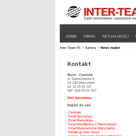
Pomiń
HOME
FIRMA
AKTUALNOŚCI
nawigacje
STREFA DLA PRZEWOŹNIKA
CERT
Inter-Team PL
Kariera
News reader
Kontakt
Biuro - Centrala
ul. Daniszewska 4
03-230 Warszawa
tel. 22 29 02 227
NIP: 524-03-01-927
Sieć Sprzedaży
Napisz do nas:
Centrala
Dział Sprzedaży
Dział Marketingu
Dział Współpracy z Warsztatami
Dział Wyposażenia Warsztatów
Redakcja Inter-News