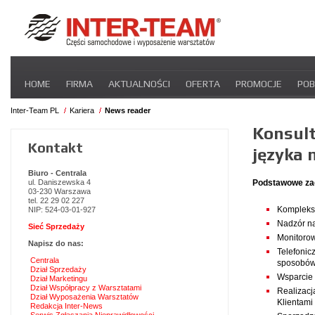
Pomiń
HOME
FIRMA
AKTUALNOŚCI
OFERTA
PROMOCJE
POB
nawigacje
STREFA DLA PRZEWOŹNIKA
CERTYFIKATY
INTER-NEWS
P
Inter-Team PL
Kariera
News reader
Konsult
Kontakt
języka 
Biuro - Centrala
ul. Daniszewska 4
Podstawowe za
03-230 Warszawa
tel. 22 29 02 227
Komplekso
NIP: 524-03-01-927
Nadzór na
Sieć Sprzedaży
Monitorow
Napisz do nas:
Telefonic
Centrala
sposobów 
Dział Sprzedaży
Wsparcie
Dział Marketingu
Dział Współpracy z Warsztatami
Realizacj
Dział Wyposażenia Warsztatów
Klientami
Redakcja Inter-News