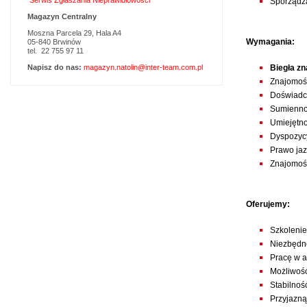
Serwis Zgłaszania Nieprawidłowości
Sporządza
Magazyn Centralny
Moszna Parcela 29, Hala A4
Wymagania:
05-840 Brwinów
tel. 22 755 97 11
Napisz do nas:
magazyn.natolin@inter-team.com.pl
Biegła z
Znajomość
Doświadcz
Sumienno
Umiejętno
Dyspozyc
Prawo jaz
Znajomość
Oferujemy:
Szkoleni
Niezbędne
Pracę w a
Możliwość
Stabilnoś
Przyjazną