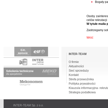
Bogaty pa
Osoby zaintere
celów rekrutacji
W tytule maila 
Zastrzegamy sob
Wróć
Pomiń
nawigacje
INTER-TEAM
O firmie
Aktualności
Sieć sprzedaży
Kontakt
Strefa przewoźnika
Polityka prywatności
Klauzula informacyjna- rekrut
Strategia podatkowa
INTER-TEAM Sp. z o.o.