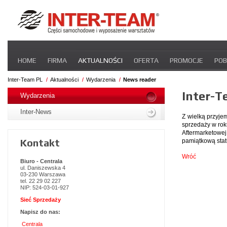
Pomiń
HOME
FIRMA
AKTUALNOŚCI
OFERTA
PROMOCJE
POB
nawigacje
STREFA DLA PRZEWOŹNIKA
CERTYFIKATY
INTER-NEWS
P
Inter-Team PL
Aktualności
Wydarzenia
News reader
Pomiń
Inter-T
nawigacje
Wydarzenia
Inter-News
Z wielką przyje
sprzedaży w rok
Aftermarketowe
Kontakt
pamiątkową stat
Wróć
Biuro - Centrala
ul. Daniszewska 4
03-230 Warszawa
tel. 22 29 02 227
NIP: 524-03-01-927
Sieć Sprzedaży
Napisz do nas:
Centrala