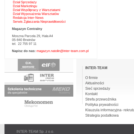
Dział Sprzedaży
Dział Marketingu
Dział Współpracy z Warsztatami
Dział Wyposażenia Warsztatów
Redakcja Inter-News
Serwis Zgłaszania Nieprawidłowości
Magazyn Centralny
Moszna Parcela 29, Hala A4
05-840 Brwinów
tel. 22 755 97 11
Napisz do nas:
magazyn.natolin@inter-team.com.pl
Pomiń
nawigacje
INTER-TEAM
O firmie
Aktualności
Sieć sprzedaży
Kontakt
Strefa przewoźnika
Polityka prywatności
Klauzula informacyjna- rekrut
Strategia podatkowa
INTER-TEAM Sp. z o.o.