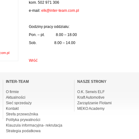
kom. 502 971 306
e-mail:
elk@inter-team.com.pl
Godziny pracy oddziału:
Pon. – pt. 8.00 – 18.00
Sob. 8.00 – 14.00
com.pl
Wróć
omiń
awigacje
INTER-TEAM
NASZE STRONY
O firmie
O.K. Serwis ELF
Aktualności
Kraft Automotive
Sieć sprzedaży
Zarządzanie Flotami
Kontakt
MEKO Academy
Strefa przewoźnika
Polityka prywatności
Klauzula informacyjna- rekrutacja
Strategia podatkowa