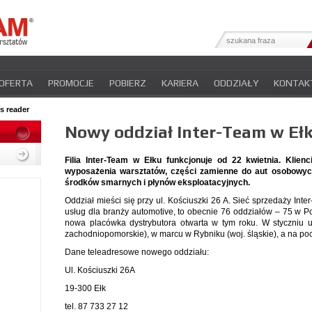
OFERTA
PROMOCJE
POBIERZ
KARIERA
ODDZIAŁY
KONTAK
YFIKATY
INTER-NEWS
POLITYKA PRYWATNOŚCI
s reader
Nowy oddział Inter-Team w Eł
Filia Inter-Team w Ełku funkcjonuje od 22 kwietnia. Klien
wyposażenia warsztatów, części zamienne do aut osobowych
środków smarnych i płynów eksploatacyjnych.
Oddział mieści się przy ul. Kościuszki 26 A. Sieć sprzedaży Int
usług dla branży automotive, to obecnie 76 oddziałów – 75 w P
nowa placówka dystrybutora otwarta w tym roku. W styczniu 
zachodniopomorskie), w marcu w Rybniku (woj. śląskie), a na poc
Dane teleadresowe nowego oddziału:
Ul. Kościuszki 26A
19-300 Ełk
tel. 87 733 27 12