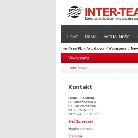
Pomiń
HOME
FIRMA
AKTUALNOŚCI
nawigacje
STREFA DLA PRZEWOŹNIKA
CERT
Inter-Team PL
Aktualności
Wydarzenia
New
Pomiń
nawigacje
Wydarzenia
Inter-News
Kontakt
Biuro - Centrala
ul. Daniszewska 4
03-230 Warszawa
tel. 22 29 02 227
NIP: 524-03-01-927
Sieć Sprzedaży
Napisz do nas:
Centrala