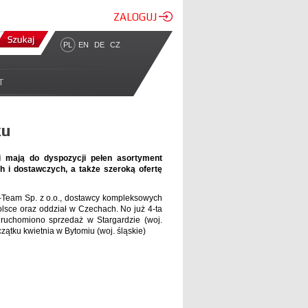
ZALOGUJ
PL
EN
DE
CZ
T
ku
ci mają do dyspozycji pełen asortyment
 i dostawczych, a także szeroką ofertę
er-Team Sp. z o.o., dostawcy kompleksowych
olsce oraz oddział w Czechach. No już 4-ta
uruchomiono sprzedaż w Stargardzie (woj.
zątku kwietnia w Bytomiu (woj. śląskie)