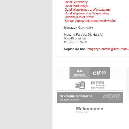
Dział Sprzedaży
Dział Marketingu
Dział Współpracy z Warsztatami
Dział Wyposażenia Warsztatów
Redakcja Inter-News
Serwis Zgłaszania Nieprawidłowości
Magazyn Centralny
Moszna Parcela 29, Hala A4
05-840 Brwinów
tel. 22 755 97 11
Napisz do nas:
magazyn.natolin@inter-team.
P
n