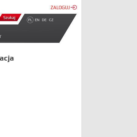
ZALOGUJ
PL
EN
DE
CZ
T
zacja