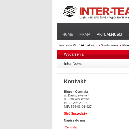
Pomiń
HOME
FIRMA
AKTUALNOŚCI
nawigacje
STREFA DLA PRZEWOŹNIKA
CERT
Inter-Team PL
Aktualności
Wydarzenia
New
Pomiń
nawigacje
Wydarzenia
Inter-News
Kontakt
Biuro - Centrala
ul. Daniszewska 4
03-230 Warszawa
tel. 22 29 02 227
NIP: 524-03-01-927
Sieć Sprzedaży
Napisz do nas:
Centrala