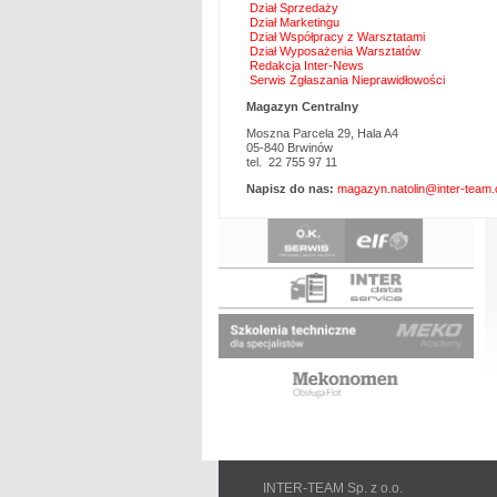
Dział Sprzedaży
Dział Marketingu
Dział Współpracy z Warsztatami
Dział Wyposażenia Warsztatów
Redakcja Inter-News
Serwis Zgłaszania Nieprawidłowości
Magazyn Centralny
Moszna Parcela 29, Hala A4
05-840 Brwinów
tel. 22 755 97 11
Napisz do nas:
magazyn.natolin@inter-team.
P
n
INTER-TEAM Sp. z o.o.