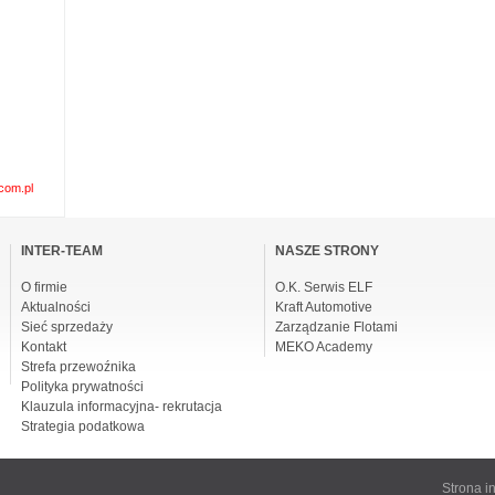
com.pl
omiń
awigacje
INTER-TEAM
NASZE STRONY
O firmie
O.K. Serwis ELF
Aktualności
Kraft Automotive
Sieć sprzedaży
Zarządzanie Flotami
Kontakt
MEKO Academy
Strefa przewoźnika
Polityka prywatności
Klauzula informacyjna- rekrutacja
Strategia podatkowa
Strona 