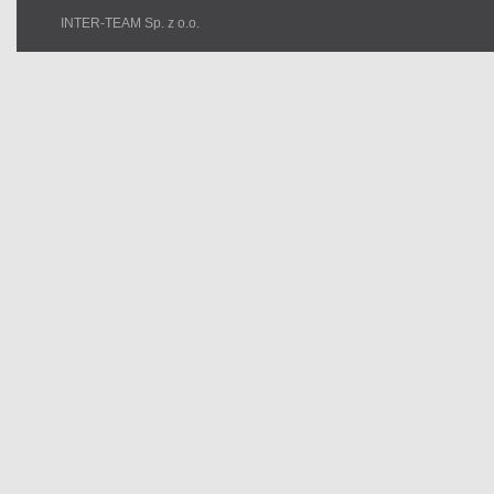
INTER-TEAM Sp. z o.o.