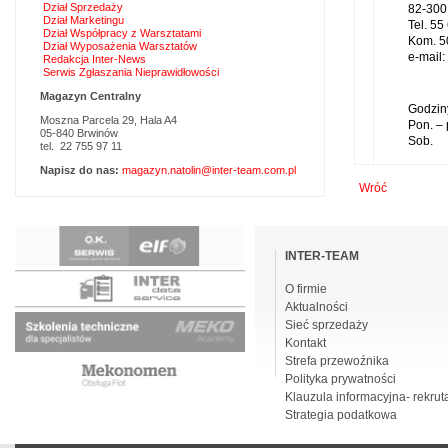
Dział Sprzedaży
82-300
Dział Marketingu
Tel. 55
Dział Współpracy z Warsztatami
Kom. 5
Dział Wyposażenia Warsztatów
e-mail:
Redakcja Inter-News
Serwis Zgłaszania Nieprawidłowości
Magazyn Centralny
Godziny
Moszna Parcela 29, Hala A4
Pon. –
05-840 Brwinów
Sob.
tel. 22 755 97 11
Napisz do nas:
magazyn.natolin@inter-team.com.pl
Wróć
Pomiń
nawigacje
INTER-TEAM
O firmie
Aktualności
Sieć sprzedaży
Kontakt
Strefa przewoźnika
Polityka prywatności
Klauzula informacyjna- rekrut
Strategia podatkowa