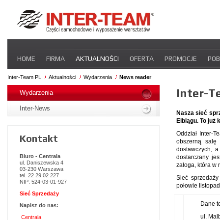
Pomiń
HOME
FIRMA
AKTUALNOŚCI
OFERTA
PROMOCJE
POB
nawigacje
STREFA DLA PRZEWOŹNIKA
CERTYFIKATY
INTER-NEWS
P
Inter-Team PL
Aktualności
Wydarzenia
News reader
Pomiń
Inter-T
nawigacje
Wydarzenia
Inter-News
Nasza sieć spr
Elblągu. To już 
Oddział Inter-
Kontakt
obszerną salę 
dostawczych, a
Biuro - Centrala
dostarczany jes
ul. Daniszewska 4
załoga, która w 
03-230 Warszawa
tel. 22 29 02 227
Sieć sprzedaży
NIP: 524-03-01-927
połowie listopad
Sieć Sprzedaży
Dane t
Napisz do nas:
ul. Mal
Centrala