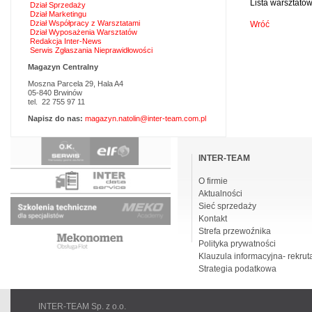
Lista warsztatów
Dział Sprzedaży
Dział Marketingu
Dział Współpracy z Warsztatami
Wróć
Dział Wyposażenia Warsztatów
Redakcja Inter-News
Serwis Zgłaszania Nieprawidłowości
Magazyn Centralny
Moszna Parcela 29, Hala A4
05-840 Brwinów
tel. 22 755 97 11
Napisz do nas:
magazyn.natolin@inter-team.com.pl
Pomiń
nawigacje
INTER-TEAM
O firmie
Aktualności
Sieć sprzedaży
Kontakt
Strefa przewoźnika
Polityka prywatności
Klauzula informacyjna- rekrut
Strategia podatkowa
INTER-TEAM Sp. z o.o.