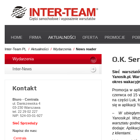
Pomiń
HOME
FIRMA
AKTUALNOŚCI
OFERTA
PROMOCJE
POB
nawigacje
STREFA DLA PRZEWOŹNIKA
CERTYFIKATY
INTER-NEWS
P
Inter-Team PL
Aktualności
Wydarzenia
News reader
Pomiń
O.K. Se
nawigacje
Wydarzenia
Inter-News
Sieć warsztató
Yanosik.pl. War
okres wakacyjny
Kontakt
Promocja w apli
czerwca od 15 w
Biuro - Centrala
na części Luk, 
ul. Daniszewska 4
się w aplikacji 
03-230 Warszawa
tel. 22 29 02 227
–
W ubiegłym 
NIP: 524-03-01-927
Yanosik.pl. Wsz
warsztatu godne
Sieć Sprzedaży
dodaje:
Aplikac
Napisz do nas:
z klientami
.
Centrala