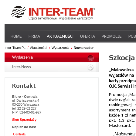
Pomiń
HOME
FIRMA
AKTUALNOŚCI
OFERTA
PROMOCJE
POB
nawigacje
STREFA DLA PRZEWOŹNIKA
CERTYFIKATY
INTER-NEWS
P
Inter-Team PL
Aktualności
Wydarzenia
News reader
Pomiń
Szkocja
nawigacje
Wydarzenia
Inter-News
„Malownicza 
wyjazdów na k
karty przedpł
Kontakt
O.K. Serwis i I
Promocja „Malo
Biuro - Centrala
dwie części: r
ul. Daniszewska 4
03-230 Warszawa
rankingowej 
tel. 22 29 02 227
asortyment In
NIP: 524-03-01-927
każde 1 zł ne
Sieć Sprzedaży
pkt, 1,3 pkt.
Mastercard.
Napisz do nas:
– „Malownicz
Centrala