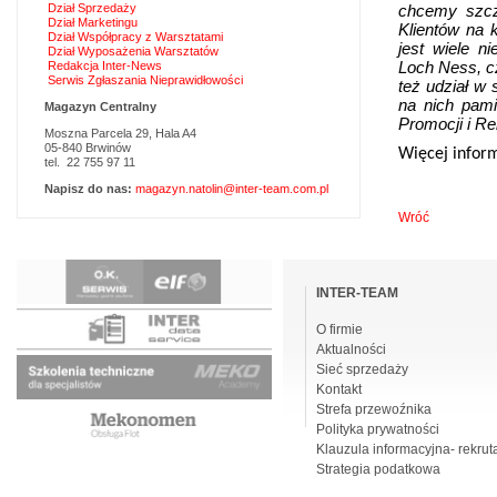
Dział Sprzedaży
chcemy szcz
Dział Marketingu
Klientów na 
Dział Współpracy z Warsztatami
jest wiele n
Dział Wyposażenia Warsztatów
Loch Ness, c
Redakcja Inter-News
Serwis Zgłaszania Nieprawidłowości
też udział w
na nich pam
Magazyn Centralny
Promocji i R
Moszna Parcela 29, Hala A4
05-840 Brwinów
Więcej inform
tel. 22 755 97 11
Napisz do nas:
magazyn.natolin@inter-team.com.pl
Wróć
Pomiń
nawigacje
INTER-TEAM
O firmie
Aktualności
Sieć sprzedaży
Kontakt
Strefa przewoźnika
Polityka prywatności
Klauzula informacyjna- rekrut
Strategia podatkowa