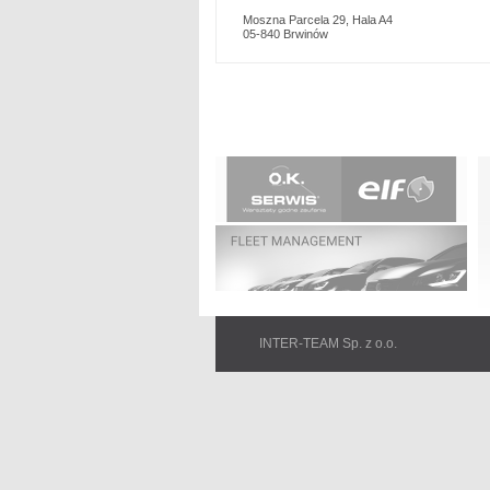
Moszna Parcela 29, Hala A4
05-840 Brwinów
Na
ü
INTER-TEAM Sp. z o.o.