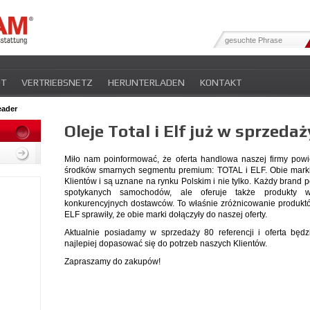
OT
VERTRIEBSNETZ
HERUNTERLADEN
KONTAKT
eader
Oleje Total i Elf już w sprzedaż
Miło nam poinformować, że oferta handlowa naszej firmy powi
środków smarnych segmentu premium: TOTAL i ELF. Obie mark
Klientów i są uznane na rynku Polskim i nie tylko. Każdy brand 
spotykanych samochodów, ale oferuje także produkty w
konkurencyjnych dostawców. To właśnie zróżnicowanie produkt
ELF sprawiły, że obie marki dołączyły do naszej oferty.
Aktualnie posiadamy w sprzedaży 80 referencji i oferta będ
najlepiej dopasować się do potrzeb naszych Klientów.
Zapraszamy do zakupów!