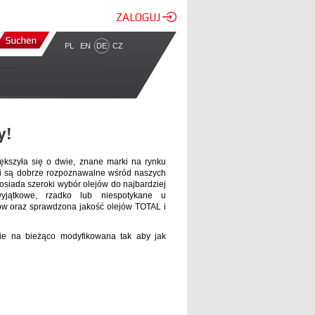
ZALOGUJ
PL
EN
DE
CZ
y!
ększyła się o dwie, znane marki na rynku
i są dobrze rozpoznawalne wśród naszych
posiada szeroki wybór olejów do najbardziej
yjątkowe, rzadko lub niespotykane u
ów oraz sprawdzona jakość olejów TOTAL i
zie na bieżąco modyfikowana tak aby jak