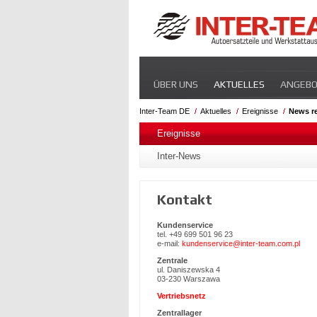
Navigation
ÜBER UNS
AKTUELLES
ANGEB
überspringen
Inter-Team DE
Aktuelles
Ereignisse
News r
Navigation
überspringen
Ereignisse
Inter-News
Kontakt
Kundenservice
tel. +49 699 501 96 23
e-mail:
kundenservice@inter-team.com.pl
Zentrale
ul. Daniszewska 4
03-230 Warszawa
Vertriebsnetz
Zentrallager