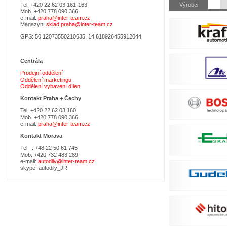
Přeskočit
Tel. +420 22 62 03 161-163
Výrobci
navigaci
Mob. +420 778 090 366
e-mail:
praha@inter-team.cz
Magazyn:
sklad.praha@inter-team.cz
GPS: 50.12073550210635, 14.618926455912044
Centrála
Prodejní oddělení
Oddělení marketingu
Oddělení vybavení dílen
Kontakt Praha +
Čechy
Tel. +420 22 62 03 160
Mob. +420 778 090 366
e-mail:
praha@inter-team.cz
Kontakt Morava
Tel. : +48 22 50 61 745
Mob.:+420 732 483 289
e-mail:
autodily@inter-team.cz
skype: autodily_JR