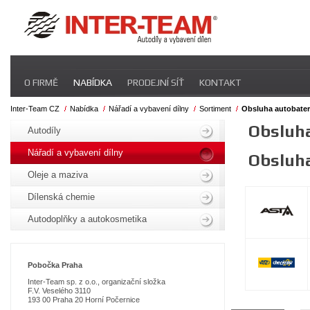
Přeskočit
O FIRMĚ
NABÍDKA
PRODEJNÍ SÍŤ
KONTAKT
navigaci
Inter-Team CZ
Nabídka
Nářadí a vybavení dílny
Sortiment
Obsluha autobater
Přeskočit
Obsluha
navigaci
Autodíly
Nářadí a vybavení dílny
Obsluha
Oleje a maziva
Dílenská chemie
Autodoplňky a autokosmetika
Pobo
čka Praha
Inter-Team sp. z o.o., organizační složka
F.V. Veselého 3110
193 00 Praha 20 Horní Počernice