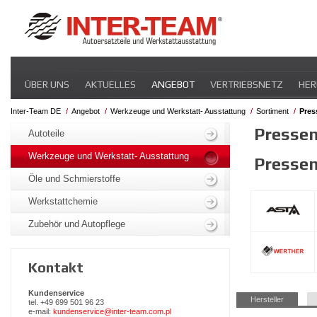
Navigation
ÜBER UNS
AKTUELLES
ANGEBOT
VERTRIEBSNETZ
HER
überspringen
Inter-Team DE
Angebot
Werkzeuge und Werkstatt- Ausstattung
Sortiment
Pres
Navigation
Presse
überspringen
Autoteile
Werkzeuge und Werkstatt- Ausstattung
Presse
Öle und Schmierstoffe
Werkstattchemie
Zubehör und Autopflege
Kontakt
Kundenservice
Navigation
Hersteller
tel. +49 699 501 96 23
überspringen
e-mail:
kundenservice@inter-team.com.pl