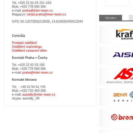
Tel. +420 22 62 03 161-163
Mob. +420 778 090 366
e-mail:
praha@inter-team.cz
Magazyn:
sklad.praha@inter-team.cz
Přeskočit
Výrobci
navigaci
GPS: 50.12073550210635, 14.618926455912044
Centrála
Prodejní oddělení
Oddělení marketingu
Oddělení vybavení dílen
Kontakt Praha +
Čechy
Tel. +420 22 62 03 160
Mob. +420 778 090 366
e-mail:
praha@inter-team.cz
Kontakt Morava
Tel. : +48 22 50 61 745
Mob.:+420 732 483 289
e-mail:
autodily@inter-team.cz
skype: autodily_JR