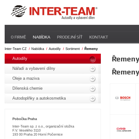
Přeskočit
O FIRMĚ
NABÍDKA
PRODEJNÍ SÍŤ
KONTAKT
navigaci
Inter-Team CZ
Nabídka
Autodíly
Sortiment
Řemeny
Přeskočit
Řemen
navigaci
Autodíly
Nářadí a vybavení dílny
Řemen
Oleje a maziva
Dílenská chemie
Autodoplňky a autokosmetika
Pobo
čka Praha
Inter-Team sp. z o.o., organizační složka
F.V. Veselého 3110
193 00 Praha 20 Horní Počernice