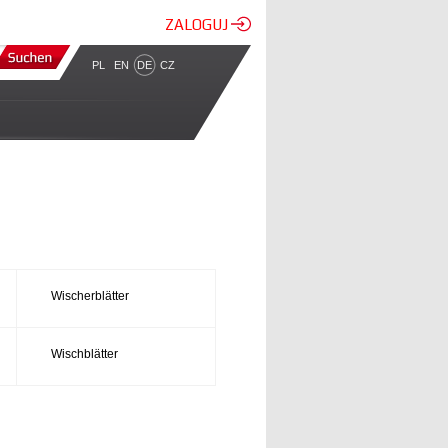
ZALOGUJ
PL
EN
DE
CZ
Wischerblätter
Wischblätter