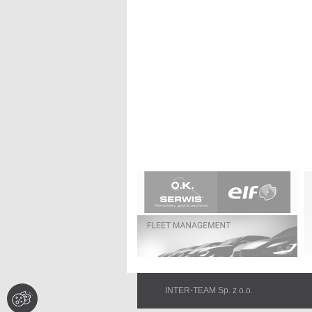
Na
ü
INTER-TEAM Sp. z o.o.