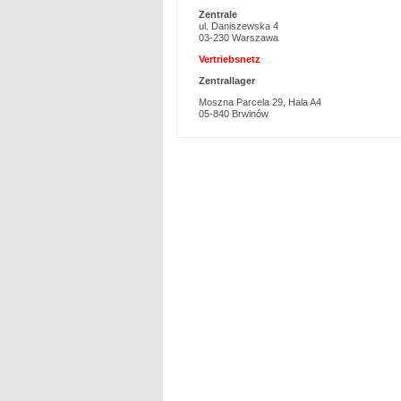
Zentrale
ul. Daniszewska 4
03-230 Warszawa
Vertriebsnetz
Zentrallager
Moszna Parcela 29, Hala A4
05-840 Brwinów