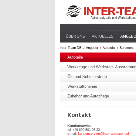
Navigation
ÜBER UNS
AKTUELLES
ANGEB
überspringen
Inter-Team DE
Angebot
Autoteile
Sortiment
Navigation
überspringen
Autoteile
Werkzeuge und Werkstatt- Ausstattun
Öle und Schmierstoffe
Werkstattchemie
Zubehör und Autopflege
Kontakt
Kundenservice
tel. +49 699 501 96 23
e-mail:
kundenservice@inter-team.com.pl