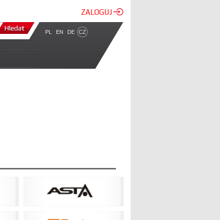
ZALOGUJ
PL
EN
DE
CZ