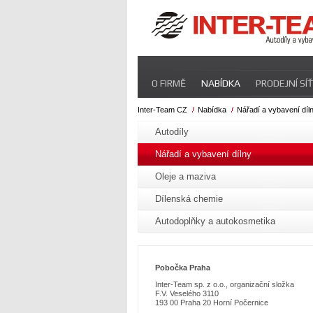
Přeskočit
O FIRMĚ
NABÍDKA
PRODEJNÍ SÍŤ
navigaci
Inter-Team CZ
Nabídka
Nářadí a vybavení díl
Přeskočit
navigaci
Autodíly
Nářadí a vybavení dílny
Oleje a maziva
Dílenská chemie
Autodoplňky a autokosmetika
Pobo
čka Praha
Inter-Team sp. z o.o., organizační složka
F.V. Veselého 3110
193 00 Praha 20 Horní Počernice