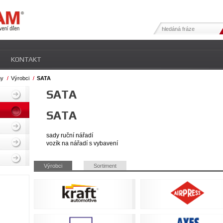
KONTAKT
ny
Výrobci
SATA
SATA
SATA
sady ruční nářadí
vozík na nářadí s vybavení
Přeskočit
Výrobci
Sortiment
navigaci