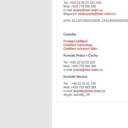
Tel. +420 22 62 03 161-163
Mob. +420 778 090 366
e-mail:
praha@inter-team.cz
Magazyn:
sklad.praha@inter-team.cz
GPS: 50.12073550210635, 14.618926455912
Centrála
Prodejní oddělení
Oddělení marketingu
Oddělení vybavení dílen
Kontakt Praha +
Čechy
Tel. +420 22 62 03 160
Mob. +420 778 090 366
e-mail:
praha@inter-team.cz
Kontakt Morava
Tel. : +48 22 50 61 745
Mob.:+420 732 483 289
e-mail:
autodily@inter-team.cz
skype: autodily_JR