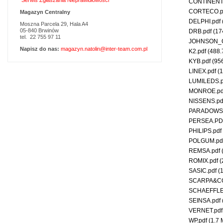
Serwis Zgłaszania Nieprawidłowości
CONTINENT
CORTECO.p
Magazyn Centralny
DELPHI.pdf
Moszna Parcela 29, Hala A4
05-840 Brwinów
DRB.pdf
(17
tel. 22 755 97 11
JOHNSON_
Napisz do nas:
magazyn.natolin@inter-team.com.pl
K2.pdf
(488.
KYB.pdf
(95
LINEX.pdf
(1
LUMILEDS.
MONROE.p
NISSENS.p
PARADOWS
PERSEA.P
PHILIPS.pdf
POLGUM.pd
REMSA.pdf
ROMIX.pdf
(
SASIC.pdf
(
SCARPA&C
SCHAEFFLE
SEINSA.pdf
VERNET.pd
WP.pdf
(1.7 