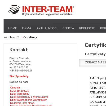
Pomiń
HOME
FIRMA
AKTUALNOŚCI
OFERTA
PROMOCJE
POB
nawigacje
STREFA DLA PRZEWOŹNIKA
CERTYFIKATY
INTER-NEWS
P
Inter-Team PL
Certyfikaty
Certyfi
Kontakt
Certyfikat
Biuro - Centrala
ul. Daniszewska 4
ZOBACZ NASZ
03-230 Warszawa
tel. 22 29 02 227
NIP: 524-03-01-927
Sieć Sprzedaży
AMTRA.pdf
Napisz do nas:
ARNOTT.pd
Centrala
AS.pdf
(697.
Dział Sprzedaży
ATE.pdf
(502
Dział Marketingu
Dział Współpracy z Warsztatami
BREMBO.pd
Dział Wyposażenia Warsztatów
CARCOMME
Redakcja Inter-News