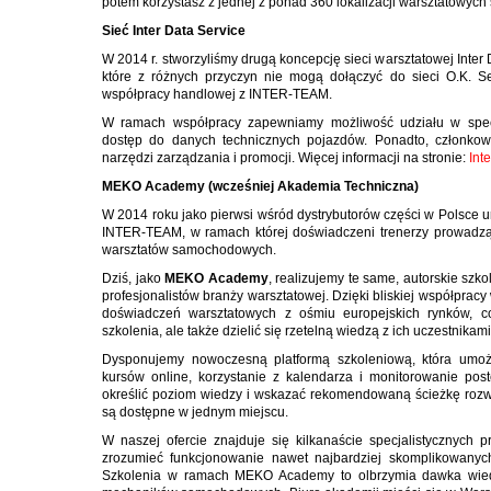
potem korzystasz z jednej z ponad 360 lokalizacji warsztatowych s
Sieć Inter Data Service
W 2014 r. stworzyliśmy drugą koncepcję sieci warsztatowej Inter 
które z różnych przyczyn nie mogą dołączyć do sieci O.K. Se
współpracy handlowej z INTER-TEAM.
W ramach współpracy zapewniamy możliwość udziału w specja
dostęp do danych technicznych pojazdów. Ponadto, członkow
narzędzi zarządzania i promocji. Więcej informacji na stronie:
Int
MEKO Academy (wcześniej Akademia Techniczna)
W 2014 roku jako pierwsi wśród dystrybutorów części w Polsce
INTER-TEAM, w ramach której doświadczeni trenerzy prowadzą
warsztatów samochodowych.
Dziś, jako
MEKO Academy
, realizujemy te same, autorskie szk
profesjonalistów branży warsztatowej. Dzięki bliskiej współprac
doświadczeń warsztatowych z ośmiu europejskich rynków, c
szkolenia, ale także dzielić się rzetelną wiedzą z ich uczestnikami 
Dysponujemy nowoczesną platformą szkoleniową, która umożli
kursów online, korzystanie z kalendarza i monitorowanie po
określić poziom wiedzy i wskazać rekomendowaną ścieżkę rozwoj
są dostępne w jednym miejscu.
W naszej ofercie znajduje się kilkanaście specjalistycznych 
zrozumieć funkcjonowanie nawet najbardziej skomplikowan
Szkolenia w ramach MEKO Academy to olbrzymia dawka wiedzy