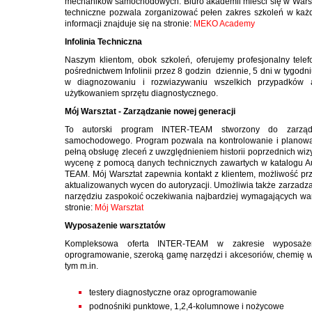
mechaników samochodowych. Biuro akademii mieści się w Wars
techniczne pozwala zorganizować pełen zakres szkoleń w każdej
informacji znajduje się na stronie:
MEKO Academy
Infolinia Techniczna
Naszym klientom, obok szkoleń, oferujemy profesjonalny telef
pośrednictwem Infolinii przez 8 godzin dziennie, 5 dni w tyg
w diagnozowaniu i rozwiazywaniu wszelkich przypadków 
użytkowaniem sprzętu diagnostycznego.
Mój Warsztat - Zarządzanie nowej generacji
To autorski program INTER-TEAM stworzony do zarządz
samochodowego. Program pozwala na kontrolowanie i planowan
pełną obsługę zleceń z uwzględnieniem historii poprzednich wi
wycenę z pomocą danych technicznych zawartych w katalogu Au
TEAM. Mój Warsztat zapewnia kontakt z klientem, możliwość prz
aktualizowanych wycen do autoryzacji. Umożliwia także zarzad
narzędziu zaspokoić oczekiwania najbardziej wymagających warsztató
stronie:
Mój Warsztat
Wyposażenie warsztatów
Kompleksowa oferta INTER-TEAM w zakresie wyposaże
oprogramowanie, szeroką gamę narzędzi i akcesoriów, chemię w
tym m.in.
testery diagnostyczne oraz oprogramowanie
podnośniki punktowe, 1,2,4-kolumnowe i nożycowe