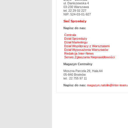
ul. Daniszewska 4
03-230 Warszawa
tel. 22 29 02 227
NIP: 524-03-01-927
Sieć Sprzedaży
Napisz do nas:
Centrala
Dział Sprzedaży
Dział Marketingu
Dział Współpracy z Warsztatami
Dział Wyposażenia Warsztatów
Redakcja Inter-News
Serwis Zgłaszania Nieprawidłowości
Magazyn Centralny
Moszna Parcela 29, Hala A4
05-840 Brwinów
tel. 22 755 97 11
Napisz do nas:
magazyn.natolin@inter-team.