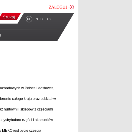
ZALOGUJ
PL
EN
DE
CZ
T
amochodowych w Polsce i dostawcą
erenie całego kraju oraz oddział w
 hurtowni i sklepów z częściami
go dystrybutora części i akcesoriów
o MEKO jest bycie częścią