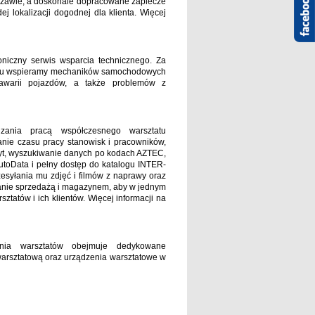
zawie, a doskonale dopracowane zaplecze
 lokalizacji dogodnej dla klienta. Więcej
oniczny serwis wsparcia technicznego. Za
odniu wspieramy mechaników samochodowych
awarii pojazdów, a także problemów z
ania pracą współczesnego warsztatu
ie czasu pracy stanowisk i pracowników,
zyt, wyszukiwanie danych po kodach AZTEC,
toData i pełny dostęp do katalogu INTER-
esyłania mu zdjęć i filmów z naprawy oraz
zanie sprzedażą i magazynem, aby w jednym
w i ich klientów. ​​​​​​​Więcej informacji na
nia warsztatów obejmuje dedykowane
arsztatową oraz urządzenia warsztatowe w