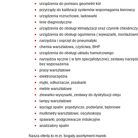
urządzenia do pomiaru geometrii kół
przyrządy do kalibracji systemów wspomagania kierowcy
urządzenia rozruchowe, ładowarki
linie diagnostyczne
urządzenia do obsługi klimatyzacji oraz czynnik chłodniczy
urządzenia do obsługi ogumienia ( wyważarki, montażowni
narzędzia i osprzęt do pneumatyki
chemia warsztatowa, czyściwa, BHP
urządzenia do obsługi układu hamulcowego
narzędzia ręczne ( w tym specjalistyczne), zestawy narzę
bez wyposażenia
prasy warsztatowe
elektronarzędzia
myjki, odkurzacze, piaskarki
meble warsztatowe
zlewarko-wysysarki, zestawy do dystrybucji oleju
lampy warsztatowe
wyciągi spalin: pojedyncze, podwójne, bębnowe
multimetry warsztatowe, oscyloskopy
spawarki, podgrzewacze indukcyjne
analizatory spalin
Nasza oferta to m.in. bogaty asortyment marek: