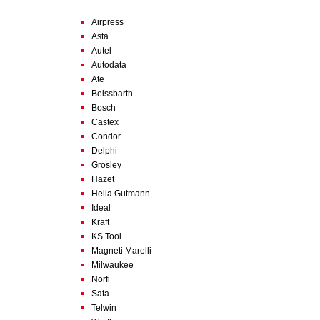
Airpress
Asta
Autel
Autodata
Ate
Beissbarth
Bosch
Castex
Condor
Delphi
Grosley
Hazet
Hella Gutmann
Ideal
Kraft
KS Tool
Magneti Marelli
Milwaukee
Norfi
Sata
Telwin