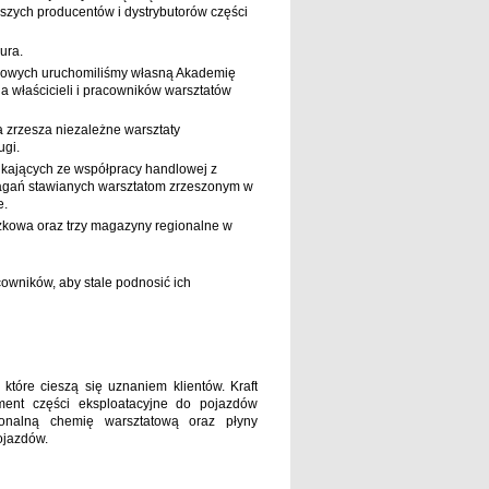
szych producentów i dystrybutorów części
ura.
odowych uruchomiliśmy własną Akademię
a właścicieli i pracowników warsztatów
a zrzesza niezależne warsztaty
gi.
ikających ze współpracy handlowej z
magań stawianych warsztatom zrzeszonym w
e.
zkowa oraz trzy magazyny regionalne w
owników, aby stale podnosić ich
tóre cieszą się uznaniem klientów. Kraft
ment części eksploatacyjne do pojazdów
sjonalną chemię warsztatową oraz płyny
ojazdów.