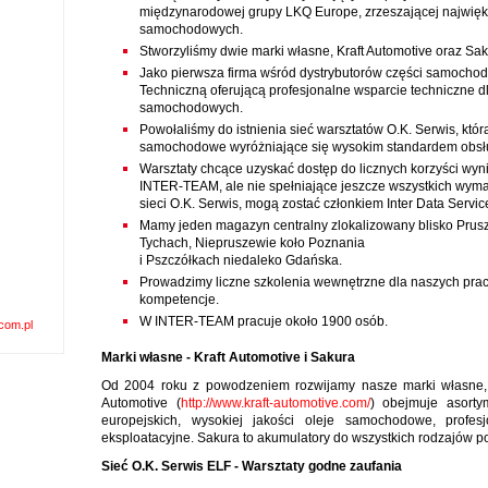
międzynarodowej grupy LKQ Europe, zrzeszającej najwięk
samochodowych.
Stworzyliśmy dwie marki własne, Kraft Automotive oraz Sak
Jako pierwsza firma wśród dystrybutorów części samoch
Techniczną oferującą profesjonalne wsparcie techniczne dl
samochodowych.
Powołaliśmy do istnienia sieć warsztatów O.K. Serwis, któr
samochodowe wyróżniające się wysokim standardem obsłu
Warsztaty chcące uzyskać dostęp do licznych korzyści wyn
INTER-TEAM, ale nie spełniające jeszcze wszystkich wy
sieci O.K. Serwis, mogą zostać członkiem Inter Data Servic
Mamy jeden magazyn centralny zlokalizowany blisko Prus
Tychach, Niepruszewie koło Poznania
i Pszczółkach niedaleko Gdańska.
Prowadzimy liczne szkolenia wewnętrzne dla naszych prac
kompetencje.
W INTER-TEAM pracuje około 1900 osób.
com.pl
Marki własne - Kraft Automotive
i Sakura
Od 2004 roku z powodzeniem rozwijamy nasze marki własne, k
Automotive (
http://www.kraft-automotive.com/
) obejmuje asorty
europejskich, wysokiej jakości oleje samochodowe, profe
eksploatacyjne. Sakura to akumulatory do wszystkich rodzajów p
Sieć O.K. Serwis ELF - Warsztaty godne zaufania