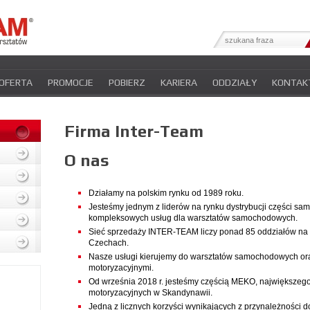
OFERTA
PROMOCJE
POBIERZ
KARIERA
ODDZIAŁY
KONTAK
YFIKATY
INTER-NEWS
POLITYKA PRYWATNOŚCI
Firma Inter-Team
O nas
Działamy na polskim rynku od 1989 roku.
Jesteśmy jednym z liderów na rynku dystrybucji części s
kompleksowych usług dla warsztatów samochodowych.
Sieć sprzedaży INTER-TEAM liczy ponad 85 oddziałów na t
Czechach.
Nasze usługi kierujemy do warsztatów samochodowych oraz
motoryzacyjnymi.
​​​​​​​Od września 2018 r. jesteśmy częścią MEKO, największe
motoryzacyjnych w Skandynawii.
Jedną z licznych korzyści wynikających z przynależności d