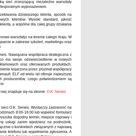
ą sieć zrzeszającą niezależne warsztaty
rofesjonalnym wyposażeniem.
ekiwania dzisiejszego klienta, sposób na
owych klientów. Wysoki standard, jakość
ienta, a wspólne dla całej grupy działania
nowe warsztaty) na terenie całego kraju. W
arcie w zakresie szkoleń, marketingu oraz
.
erwis. Nawiązana współpraca strategiczna z
 co ma swoje odzwierciedlenie w nowych
reklamowych oraz oferowanych produktach.
głównie kojarzona przez pryzmat współpracy
ault. ELF od wielu lat oferuje najwyższej
ch producentów, czego potwierdzeniem są
he.
niej znajduje się na stronie:
O.K. Serwis
 sieci O.K. Serwis. Wystarczy zadzwonić na
odzinach 8:00-16:00 lub wypełnić formularz
wyszuka dogodny termin, miejsce naprawy i
nę usługi zanim wjedziesz na podnośnik,
yłącznie o konkretach związanych z naprawą
anie telefonu lub wypełnienie zgłoszenia. A