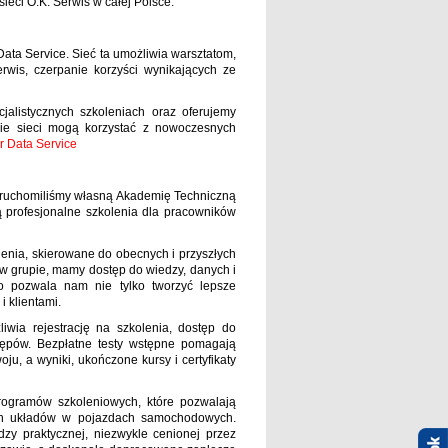
ieci O.K. Serwis w całej Polsce.
Data Service. Sieć ta umożliwia warsztatom,
rwis, czerpanie korzyści wynikających ze
listycznych szkoleniach oraz oferujemy
ie sieci mogą korzystać z nowoczesnych
er Data Service
 uruchomiliśmy własną Akademię Techniczną
 profesjonalne szkolenia dla pracowników
olenia, skierowane do obecnych i przyszłych
y w grupie, mamy dostęp do wiedzy, danych i
o pozwala nam nie tylko tworzyć lepsze
i klientami.
wia rejestrację na szkolenia, dostęp do
stępów. Bezpłatne testy wstępne pomagają
u, a wyniki, ukończone kursy i certyfikaty
programów szkoleniowych, które pozwalają
ych układów w pojazdach samochodowych.
 praktycznej, niezwykle cenionej przez