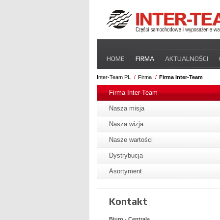
Pomiń
HOME
FIRMA
AKTUALNOŚCI
nawigacje
STREFA DLA PRZEWOŹNIKA
CERT
Inter-Team PL
Firma
Firma Inter-Team
Pomiń
nawigacje
Firma Inter-Team
Nasza misja
Nasza wizja
Nasze wartości
Dystrybucja
Asortyment
Kontakt
Biuro - Centrala