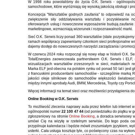
W 1998 roku powołaliśmy do życia O.K. Serwis - ogólnopolsk
samochodowe, które wyróżniają się wysoką jakością obsługi i p
Koncepcja "Warsztatów godnych zaufania" to odpowiedź na ocz
zwiększenie siły oddziaływania warsztatu i pozyskiwanie n
oferowanych usług i nowoczesne wyposażenie budują zaufanie kl
marketingowe, wzmacniają wizerunek i rozpoznawalność marki.
Sieć O.K. Serwis liczy ponad 360 warsztatów (stale pozyskujemy 
ramach współpracy zapewniamy członkom sieci profesjonalne wsp
dajemy dostęp do nowoczesnych narzędzi zarządzania i promocji
W czerwcu 2024 roku rozpoczął się nowy etap w historii O.K. S
TotalEnergies zaowocowała partnerstwem O.K. Serwis i ELF,
wizualizacjach warsztatów zrzeszonych w sieci, materiałach 
Marka ELF jest obecna na polskim rynku od ponad 50 lat i jest 
z francuskimi producentami samochodów - szczególnie marką Ren
jakości oleje silnikowe do samochodów większości światowy
między innymi aprobaty Audi, BMW, Mercedesa, Toyoty czy Porsc
Więcej informacji na temat sieci oraz możliwości przystąpienia do 
Online Booking w O.K. Serwis
To możliwość zlecenia naprawy auta przez telefon lub internet w
ogólnopolski numer
22 100 47 44
(od poniedziałku do piątku w g
zgłoszeniowy na stronie
Online Booking
, a doradca serwisowy 
umówi Cię na wizytę w rzetelnym serwisie. Do tego poda ce
przypilnuje kalendarza i będzie mówił zrozumiałym językiem, w
usterki. Cała usługa kosztuje tyle, co poświęcony czas na wykon