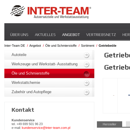
Navigation
ÜBER UNS
AKTUELLES
ANGEBOT
VERTRIEBSNETZ
HER
überspringen
Inter-Team DE
Angebot
Öle und Schmierstoffe
Sortiment
Getriebeöle
Navigation
Getrieb
überspringen
Autoteile
Werkzeuge und Werkstatt- Ausstattung
Getrieb
Öle und Schmierstoffe
Werkstattchemie
Zubehör und Autopflege
Kontakt
Kundenservice
Navigation
tel. +49 699 501 96 23
Hersteller
überspringen
e-mail:
kundenservice@inter-team.com.pl