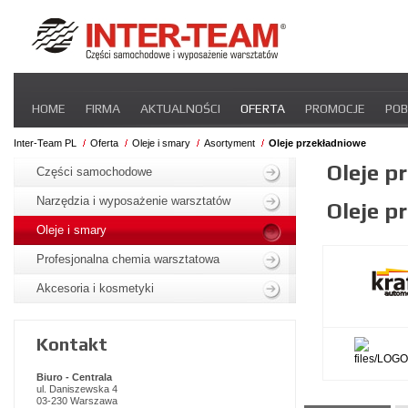
Pomiń
HOME
FIRMA
AKTUALNOŚCI
OFERTA
PROMOCJE
POB
nawigacje
STREFA DLA PRZEWOŹNIKA
CERTYFIKATY
INTER-NEWS
P
Inter-Team PL
Oferta
Oleje i smary
Asortyment
Oleje przekładniowe
Pomiń
Oleje p
nawigacje
Części samochodowe
Narzędzia i wyposażenie warsztatów
Oleje p
Oleje i smary
Profesjonalna chemia warsztatowa
Akcesoria i kosmetyki
Kontakt
Biuro - Centrala
ul. Daniszewska 4
03-230 Warszawa