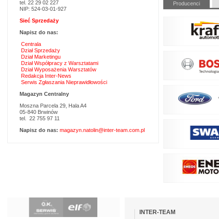
Pomiń
tel. 22 29 02 227
Producenci
nawigacje
NIP: 524-03-01-927
Sieć Sprzedaży
Napisz do nas:
Centrala
Dział Sprzedaży
Dział Marketingu
Dział Współpracy z Warsztatami
Dział Wyposażenia Warsztatów
Redakcja Inter-News
Serwis Zgłaszania Nieprawidłowości
Magazyn Centralny
Moszna Parcela 29, Hala A4
05-840 Brwinów
tel. 22 755 97 11
Napisz do nas:
magazyn.natolin@inter-team.com.pl
Pomiń
nawigacje
INTER-TEAM