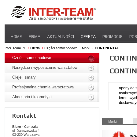
Pomiń
HOME
FIRMA
AKTUALNOŚCI
OFERTA
PROMOCJE
POB
nawigacje
STREFA DLA PRZEWOŹNIKA
CERTYFIKATY
INTER-NEWS
P
Inter-Team PL
Oferta
Części samochodowe
Marki
CONTINENTAL
Pomiń
CONTI
nawigacje
Części samochodowe
Narzędzia i wyposażenie warsztatów
CONTI
Oleje i smary
Profesjonalna chemia warsztatowa
opony do
osobowyc
Akcesoria i kosmetyki
terenowyc
dostawczy
Kontakt
Pomiń
Marki
nawigacje
Biuro - Centrala
ul. Daniszewska 4
03-230 Warszawa