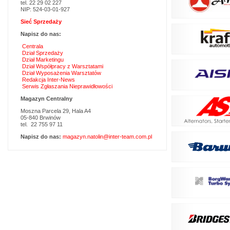
tel. 22 29 02 227
NIP: 524-03-01-927
Sieć Sprzedaży
Napisz do nas:
Centrala
Dział Sprzedaży
Dział Marketingu
Dział Współpracy z Warsztatami
Dział Wyposażenia Warsztatów
Redakcja Inter-News
Serwis Zgłaszania Nieprawidłowości
Magazyn Centralny
Moszna Parcela 29, Hala A4
05-840 Brwinów
tel. 22 755 97 11
Napisz do nas:
magazyn.natolin@inter-team.com.pl