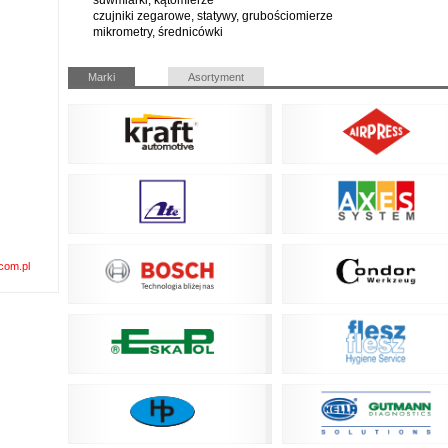
suwmiarki, kątomierze
czujniki zegarowe, statywy, grubościomierze
mikrometry, średnicówki
Pomiń
Marki
Asortyment
nawigacje
com.pl