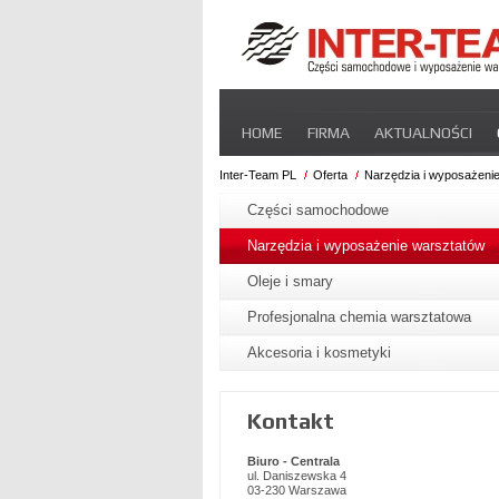
Pomiń
HOME
FIRMA
AKTUALNOŚCI
nawigacje
STREFA DLA PRZEWOŹNIKA
CERT
Inter-Team PL
Oferta
Narzędzia i wyposażeni
Pomiń
nawigacje
Części samochodowe
Narzędzia i wyposażenie warsztatów
Oleje i smary
Profesjonalna chemia warsztatowa
Akcesoria i kosmetyki
Kontakt
Biuro - Centrala
ul. Daniszewska 4
03-230 Warszawa