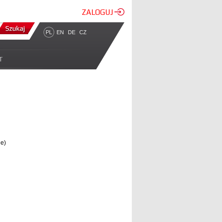
ZALOGUJ
PL
EN
DE
CZ
T
ne)