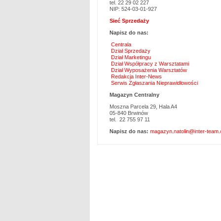
tel. 22 29 02 227
NIP: 524-03-01-927
Sieć Sprzedaży
Napisz do nas:
Centrala
Dział Sprzedaży
Dział Marketingu
Dział Współpracy z Warsztatami
Dział Wyposażenia Warsztatów
Redakcja Inter-News
Serwis Zgłaszania Nieprawidłowości
Magazyn Centralny
Moszna Parcela 29, Hala A4
05-840 Brwinów
tel. 22 755 97 11
Napisz do nas:
magazyn.natolin@inter-team.