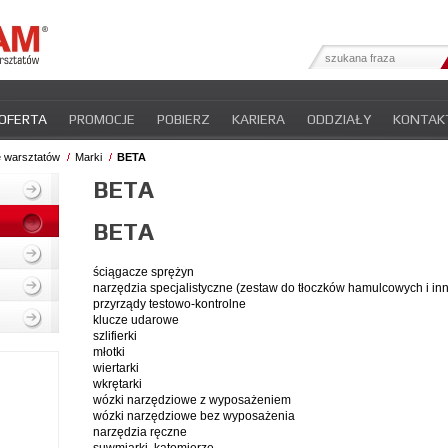
OFERTA
PROMOCJE
POBIERZ
KARIERA
ODDZIAŁY
KONTAK
YFIKATY
INTER-NEWS
POLITYKA PRYWATNOŚCI
e warsztatów
Marki
BETA
BETA
BETA
ściągacze sprężyn
narzędzia specjalistyczne (zestaw do tłoczków hamulcowych i in
przyrządy testowo-kontrolne
klucze udarowe
szlifierki
młotki
wiertarki
wkrętarki
wózki narzędziowe z wyposażeniem
wózki narzędziowe bez wyposażenia
narzędzia ręczne