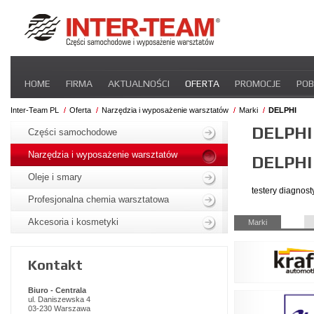
Pomiń
HOME
FIRMA
AKTUALNOŚCI
OFERTA
PROMOCJE
POB
nawigacje
STREFA DLA PRZEWOŹNIKA
CERTYFIKATY
INTER-NEWS
P
Inter-Team PL
Oferta
Narzędzia i wyposażenie warsztatów
Marki
DELPHI
Pomiń
DELPHI
nawigacje
Części samochodowe
Narzędzia i wyposażenie warsztatów
DELPHI
Oleje i smary
testery diagnos
Profesjonalna chemia warsztatowa
Pomiń
Akcesoria i kosmetyki
Marki
nawigacje
Kontakt
Biuro - Centrala
ul. Daniszewska 4
03-230 Warszawa