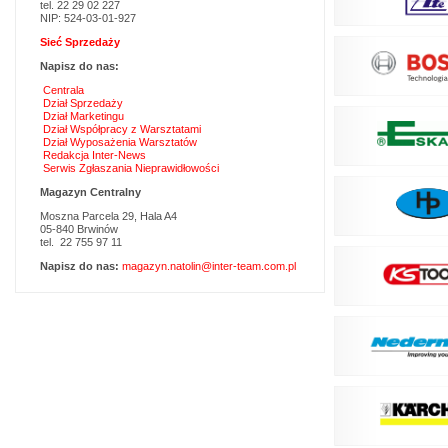
tel. 22 29 02 227
NIP: 524-03-01-927
Sieć Sprzedaży
Napisz do nas:
Centrala
Dział Sprzedaży
Dział Marketingu
Dział Współpracy z Warsztatami
Dział Wyposażenia Warsztatów
Redakcja Inter-News
Serwis Zgłaszania Nieprawidłowości
Magazyn Centralny
Moszna Parcela 29, Hala A4
05-840 Brwinów
tel. 22 755 97 11
Napisz do nas:
magazyn.natolin@inter-team.com.pl