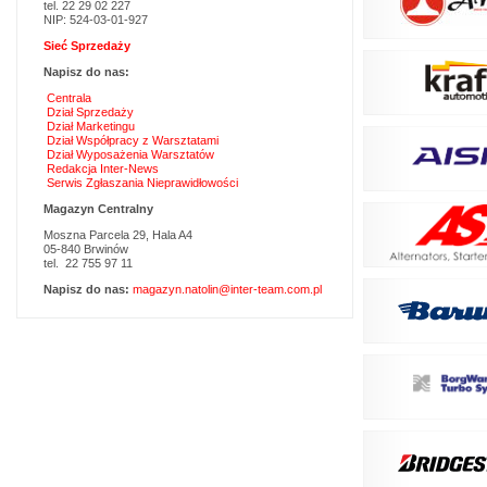
tel. 22 29 02 227
NIP: 524-03-01-927
Sieć Sprzedaży
Napisz do nas:
Centrala
Dział Sprzedaży
Dział Marketingu
Dział Współpracy z Warsztatami
Dział Wyposażenia Warsztatów
Redakcja Inter-News
Serwis Zgłaszania Nieprawidłowości
Magazyn Centralny
Moszna Parcela 29, Hala A4
05-840 Brwinów
tel. 22 755 97 11
Napisz do nas:
magazyn.natolin@inter-team.com.pl