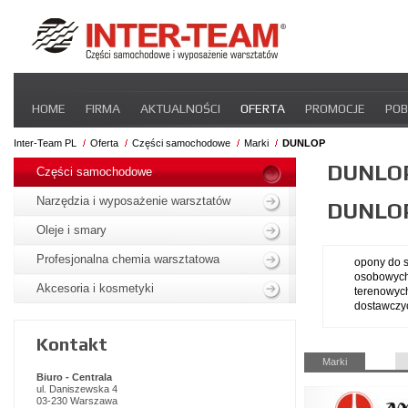
Pomiń
HOME
FIRMA
AKTUALNOŚCI
OFERTA
PROMOCJE
POB
nawigacje
STREFA DLA PRZEWOŹNIKA
CERTYFIKATY
INTER-NEWS
P
Inter-Team PL
Oferta
Części samochodowe
Marki
DUNLOP
Pomiń
DUNLO
nawigacje
Części samochodowe
Narzędzia i wyposażenie warsztatów
DUNLO
Oleje i smary
Profesjonalna chemia warsztatowa
opony do
osobowyc
Akcesoria i kosmetyki
terenowyc
dostawczy
Kontakt
Pomiń
Marki
nawigacje
Biuro - Centrala
ul. Daniszewska 4
03-230 Warszawa