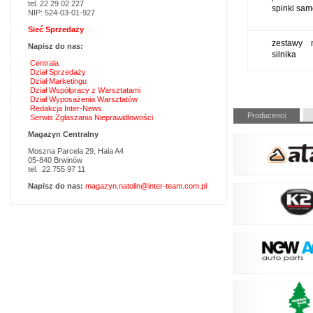
tel. 22 29 02 227
spinki sa
NIP: 524-03-01-927
Sieć Sprzedaży
zestawy 
Napisz do nas:
silnika
Centrala
Dział Sprzedaży
Dział Marketingu
Dział Współpracy z Warsztatami
Dział Wyposażenia Warsztatów
Redakcja Inter-News
Pomiń
Producenci
Serwis Zgłaszania Nieprawidłowości
nawigacje
Magazyn Centralny
Moszna Parcela 29, Hala A4
05-840 Brwinów
tel. 22 755 97 11
Napisz do nas:
magazyn.natolin@inter-team.com.pl