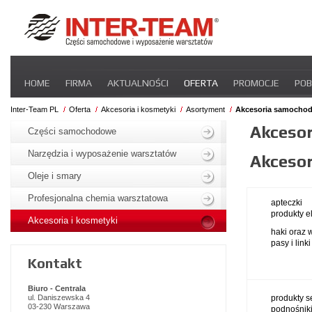
Pomiń
HOME
FIRMA
AKTUALNOŚCI
OFERTA
PROMOCJE
POB
nawigacje
STREFA DLA PRZEWOŹNIKA
CERTYFIKATY
INTER-NEWS
P
Inter-Team PL
Oferta
Akcesoria i kosmetyki
Asortyment
Akcesoria samocho
Pomiń
Akceso
nawigacje
Części samochodowe
Narzędzia i wyposażenie warsztatów
Akceso
Oleje i smary
Profesjonalna chemia warsztatowa
apteczki
produkty e
Akcesoria i kosmetyki
haki oraz 
pasy i link
Kontakt
Biuro - Centrala
ul. Daniszewska 4
produkty 
03-230 Warszawa
podnośnik