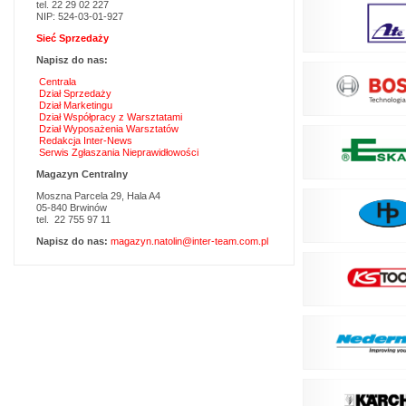
tel. 22 29 02 227
NIP: 524-03-01-927
Sieć Sprzedaży
Napisz do nas:
Centrala
Dział Sprzedaży
Dział Marketingu
Dział Współpracy z Warsztatami
Dział Wyposażenia Warsztatów
Redakcja Inter-News
Serwis Zgłaszania Nieprawidłowości
Magazyn Centralny
Moszna Parcela 29, Hala A4
05-840 Brwinów
tel. 22 755 97 11
Napisz do nas:
magazyn.natolin@inter-team.com.pl