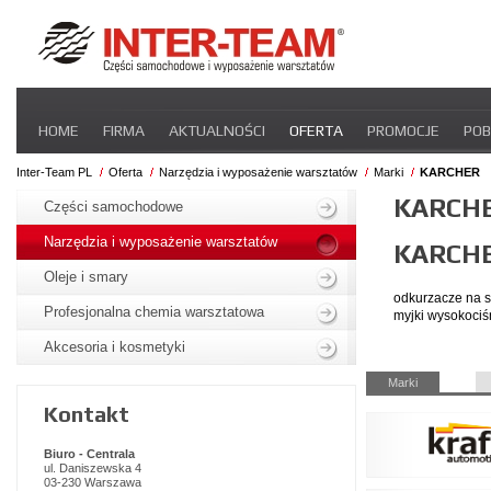
Pomiń
HOME
FIRMA
AKTUALNOŚCI
OFERTA
PROMOCJE
POB
nawigacje
STREFA DLA PRZEWOŹNIKA
CERTYFIKATY
INTER-NEWS
P
Inter-Team PL
Oferta
Narzędzia i wyposażenie warsztatów
Marki
KARCHER
Pomiń
KARCH
nawigacje
Części samochodowe
Narzędzia i wyposażenie warsztatów
KARCH
Oleje i smary
odkurzacze na s
Profesjonalna chemia warsztatowa
myjki wysokoci
Akcesoria i kosmetyki
Pomiń
Marki
nawigacje
Kontakt
Biuro - Centrala
ul. Daniszewska 4
03-230 Warszawa