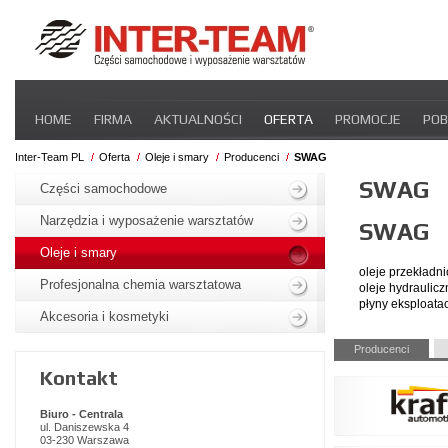
Pomiń
HOME
FIRMA
AKTUALNOŚCI
OFERTA
PROMOCJE
POB
nawigacje
STREFA DLA PRZEWOŹNIKA
CERTYFIKATY
INTER-NEWS
P
Inter-Team PL
Oferta
Oleje i smary
Producenci
SWAG
Pomiń
SWAG
nawigacje
Części samochodowe
Narzędzia i wyposażenie warsztatów
SWAG
Oleje i smary
oleje przekładn
Profesjonalna chemia warsztatowa
oleje hydraulicz
płyny eksploata
Akcesoria i kosmetyki
Pomiń
Producenci
nawigacje
Kontakt
Biuro - Centrala
ul. Daniszewska 4
03-230 Warszawa