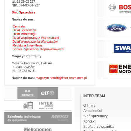
tel. 22 29 02 227
NIP: 524-03-01-927
Sieć Sprzedaży
Napisz do nas:
Centrala
Dział Sprzedaży
Dział Marketingu
Dział Współpracy z Warsztatami
Dział Wyposażenia Warsztatów
Redakcja Inter-News
Serwis Zgłaszania Nieprawidłowości
Magazyn Centralny
Moszna Parcela 29, Hala A4
05-840 Brwinów
tel. 22 755 97 11
Napisz do nas:
magazyn.natolin@inter-team.com.pl
Pomiń
nawigacje
INTER-TEAM
O firmie
Aktualności
Sieć sprzedaży
Kontakt
Strefa przewoźnika