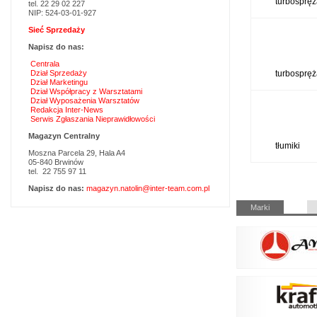
turbospręż
tel. 22 29 02 227
NIP: 524-03-01-927
Sieć Sprzedaży
Napisz do nas:
Centrala
Dział Sprzedaży
turbospręż
Dział Marketingu
Dział Współpracy z Warsztatami
Dział Wyposażenia Warsztatów
Redakcja Inter-News
Serwis Zgłaszania Nieprawidłowości
Magazyn Centralny
tłumiki
Moszna Parcela 29, Hala A4
05-840 Brwinów
tel. 22 755 97 11
Napisz do nas:
magazyn.natolin@inter-team.com.pl
Pomiń
Marki
nawigacje