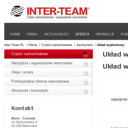
Pomiń
HOME
FIRMA
AKTUALNOŚCI
OFERTA
PROMOCJE
POB
nawigacje
STREFA DLA PRZEWOŹNIKA
CERTYFIKATY
INTER-NEWS
P
Inter-Team PL
Oferta
Części samochodowe
Asortyment
Układ wydechowy
Pomiń
Układ 
nawigacje
Części samochodowe
Narzędzia i wyposażenie warsztatów
Układ 
Oleje i smary
Profesjonalna chemia warsztatowa
Akcesoria i kosmetyki
osprzęt do
Kontakt
Biuro - Centrala
ul. Daniszewska 4
03-230 Warszawa