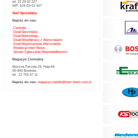
tel. 22 29 02 227
NIP: 524-03-01-927
Sieć Sprzedaży
Napisz do nas:
Centrala
Dział Sprzedaży
Dział Marketingu
Dział Współpracy z Warsztatami
Dział Wyposażenia Warsztatów
Redakcja Inter-News
Serwis Zgłaszania Nieprawidłowości
Magazyn Centralny
Moszna Parcela 29, Hala A4
05-840 Brwinów
tel. 22 755 97 11
Napisz do nas:
magazyn.natolin@inter-team.com.pl