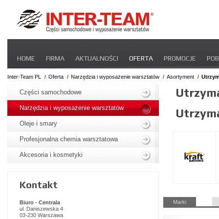
Pomiń
HOME
FIRMA
AKTUALNOŚCI
OFERTA
PROMOCJE
POB
nawigacje
STREFA DLA PRZEWOŹNIKA
CERTYFIKATY
INTER-NEWS
P
Inter-Team PL
Oferta
Narzędzia i wyposażenie warsztatów
Asortyment
Utrzym
Pomiń
Utrzyma
nawigacje
Części samochodowe
Narzędzia i wyposażenie warsztatów
Utrzyma
Oleje i smary
Profesjonalna chemia warsztatowa
Akcesoria i kosmetyki
Kontakt
Pomiń
Marki
Biuro - Centrala
nawigacje
ul. Daniszewska 4
03-230 Warszawa